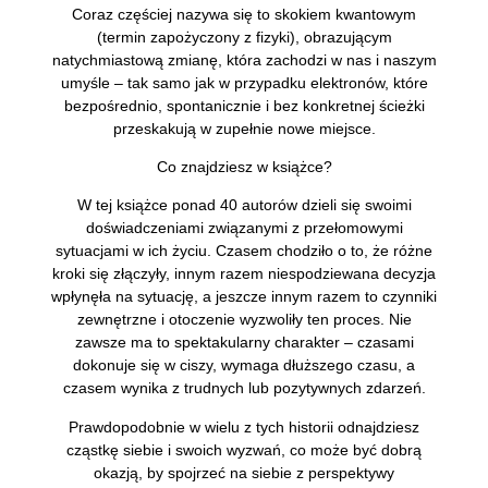
Coraz częściej nazywa się to skokiem kwantowym
(termin zapożyczony z fizyki), obrazującym
natychmiastową zmianę, która zachodzi w nas i naszym
umyśle – tak samo jak w przypadku elektronów, które
bezpośrednio, spontanicznie i bez konkretnej ścieżki
przeskakują w zupełnie nowe miejsce.
Co znajdziesz w książce?
W tej książce ponad 40 autorów dzieli się swoimi
doświadczeniami związanymi z przełomowymi
sytuacjami w ich życiu. Czasem chodziło o to, że różne
kroki się złączyły, innym razem niespodziewana decyzja
wpłynęła na sytuację, a jeszcze innym razem to czynniki
zewnętrzne i otoczenie wyzwoliły ten proces. Nie
zawsze ma to spektakularny charakter – czasami
dokonuje się w ciszy, wymaga dłuższego czasu, a
czasem wynika z trudnych lub pozytywnych zdarzeń.
Prawdopodobnie w wielu z tych historii odnajdziesz
cząstkę siebie i swoich wyzwań, co może być dobrą
okazją, by spojrzeć na siebie z perspektywy