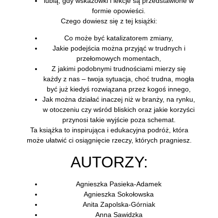
lubią, gdy wskazówki i lekcje są przedstawione w
formie opowieści.
Czego dowiesz się z tej książki:
Co może być katalizatorem zmiany,
Jakie podejścia można przyjąć w trudnych i
przełomowych momentach,
Z jakimi podobnymi trudnościami mierzy się
każdy z nas – twoja sytuacja, choć trudna, mogła
być już kiedyś rozwiązana przez kogoś innego,
Jak można działać inaczej niż w branży, na rynku,
w otoczeniu czy wśród bliskich oraz jakie korzyści
przynosi takie wyjście poza schemat.
Ta książka to inspirująca i edukacyjna podróż, która
może ułatwić ci osiągnięcie rzeczy, których pragniesz.
AUTORZY:
Agnieszka Pasieka-Adamek
Agnieszka Sokołowska
Anita Zapolska-Górniak
Anna Sawidzka