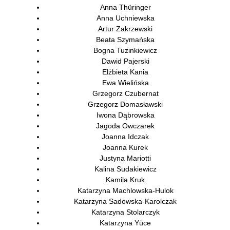
Anna Thüringer
Anna Uchniewska
Artur Zakrzewski
Beata Szymańska
Bogna Tuzinkiewicz
Dawid Pajerski
Elżbieta Kania
Ewa Wielińska
Grzegorz Czubernat
Grzegorz Domasławski
Iwona Dąbrowska
Jagoda Owczarek
Joanna Idczak
Joanna Kurek
Justyna Mariotti
Kalina Sudakiewicz
Kamila Kruk
Katarzyna Machlowska-Hulok
Katarzyna Sadowska-Karolczak
Katarzyna Stolarczyk
Katarzyna Yüce